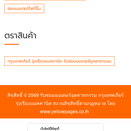
ซ่อมมอเตอร์ไฟร์ปั๊ม
ตราสินค้า
กรุงเทพเกียร์ รุ่งเรืองแมคคานิค รับซ่อมมอเตอร์อุตสาหกรรม
ลิขสิทธิ์ © 2569
รับซ่อมมอเตอร์อุตสาหกรรม กรุงเทพเกียร์
รุ่งเรืองแมคคานิค
สงวนลิขสิทธิ์ตามกฏหมาย โดย
www.yellowpages.co.th
เว็บไซต์นี้ใช้คุกกี้